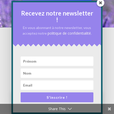
Recevez notre newsletter
!
En vous abonnant à notre newsletter, vous
politique de confidentialité
acceptez notre
.
Infos
Hôtel le Mas du Colombier
22 Route de Pertuis, 84160 Cadenet
info@lemasducolombier.com
04.90.68.29.00
S'inscrire !
Share This