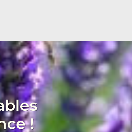
ables
nce !